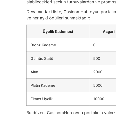
alabilecekleri seçkin turnuvalardan ve promos
Devamındaki liste, CasinomHub oyun portalını
ve her ayki ödülleri sunmaktadır:
Üyelik Kademesi
Asgari
Bronz Kademe
0
Gümüş Statü
500
Altın
2000
Platin Kademe
5000
Elmas Üyelik
10000
Bu düzen, CasinomHub oyun portalının yalnızc