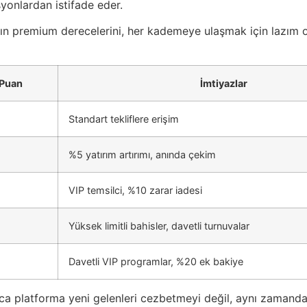
yonlardan istifade eder.
n premium derecelerini, her kademeye ulaşmak için lazım ol
 Puan
İmtiyazlar
Standart tekliflere erişim
%5 yatırım artırımı, anında çekim
VIP temsilci, %10 zarar iadesi
Yüksek limitli bahisler, davetli turnuvalar
Davetli VIP programlar, %20 ek bakiye
a platforma yeni gelenleri cezbetmeyi değil, aynı zamanda