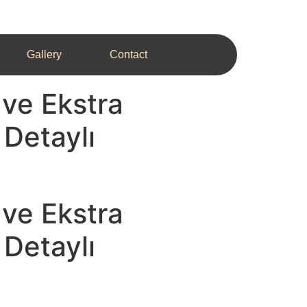
Gallery
Contact
 ve Ekstra
 Detaylı
 ve Ekstra
 Detaylı