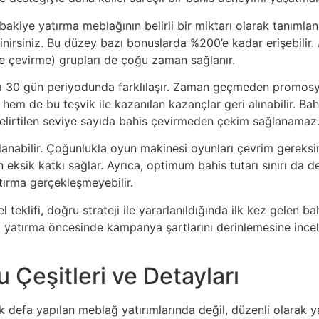
n bakiye yatırma meblağının belirli bir miktarı olarak tanımlan
dinirsiniz. Bu düzey bazı bonuslarda %200’e kadar erişebilir.
ee çevirme) grupları de çoğu zaman sağlanır.
 ila 30 gün periyodunda farklılaşır. Zaman geçmeden promo
hem de bu teşvik ile kazanılan kazançlar geri alınabilir. Ba
 belirtilen seviye sayıda bahis çevirmeden çekim sağlanamaz
mlanabilir. Çoğunlukla oyun makinesi oyunları çevrim gerek
n eksik katkı sağlar. Ayrıca, optimum bahis tutarı sınırı da d
tırma gerçekleşmeyebilir.
eklifi, doğru strateji ile yararlanıldığında ilk kez gelen ba
para yatırma öncesinde kampanya şartlarını derinlemesine in
Çeşitleri ve Detayları
 defa yapılan meblağ yatırımlarında değil, düzenli olarak 