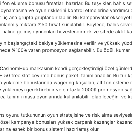
 fon ekleme bonusu fırsatları hazırlar. Bu teşvikler, bahis s
oynamasına ve oyun risklerini kontrol etmelerine yardımcı ol
rak üç ana grupta gruplandırılabilir. Bu kampanyalar ekseriyet
ımlanmış miktara %50 fırsat sunulabilir. Böylece, bahis se
k haline gelmiş oyuncuları heveslendirmek ve sitede aktif k
n başlangıçtaki bakiye yüklemesine verilir ve yüksek yüzdeli 
mede %100’e varan promosyon sağlanabilir. Bu ödül, kumar 
 CasinomHub markasının kendi gerçekleştirdiği özel günlerde
+ 50 free slot çevirme bonus paketi tanımlanabilir. Bu tür
 yükleme bonuslarında wagering koşulları, alt fon ekleme mikt
iye yüklemeyi gerektirebilir ve en fazla 2000₺ promosyon sağl
ızca tanımlı masa oyunlarında kullanılabilir olabileceğini ve
s oyunu tutkununun oyun stratejisine ve risk alma seviyesi
n, özel kampanya bonusları yüksek çarpanlı kazançlar kazan
arına esnek bir bonus sistemi hazırlamış olur.