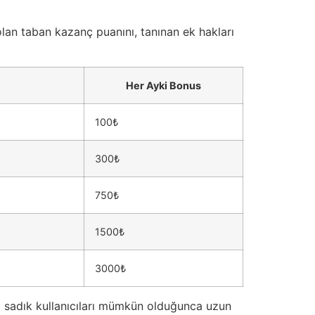
an taban kazanç puanını, tanınan ek hakları
Her Ayki Bonus
100₺
300₺
750₺
1500₺
3000₺
 sadık kullanıcıları mümkün olduğunca uzun