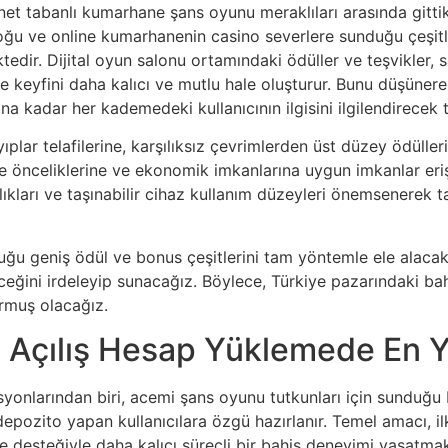
t tabanlı kumarhane şans oyunu meraklıları arasında gittikç
loğu ve online kumarhanenin casino severlere sunduğu çeşitl
tedir. Dijital oyun salonu ortamındaki ödüller ve teşvikler,
 keyfini daha kalıcı ve mutlu hale oluşturur. Bunu düşüner
a kadar her kademedeki kullanıcının ilgisini ilgilendirecek te
kayıplar telafilerine, karşılıksız çevrimlerden üst düzey ödü
lence önceliklerine ve ekonomik imkanlarına uygun imkanlar eri
lıkları ve taşınabilir cihaz kullanım düzeyleri önemsenerek t
geniş ödül ve bonus çeşitlerini tam yöntemle ele alacak, bu
eğini irdeleyip sunacağız. Böylece, Türkiye pazarındaki bahis
urmuş olacağız.
 Açılış Hesap Yüklemede En Y
onlarından biri, acemi şans oyunu tutkunları için sunduğu b
depozito yapan kullanıcılara özgü hazırlanır. Temel amacı, ilk
 desteğiyle daha kalıcı süreçli bir bahis deneyimi yaşatmak