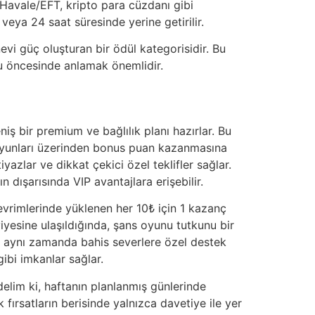
 Havale/EFT, kripto para cüzdanı gibi
eya 24 saat süresinde yerine getirilir.
evi güç oluşturan bir ödül kategorisidir. Bu
ru öncesinde anlamak önemlidir.
iş bir premium ve bağlılık planı hazırlar. Bu
o oyunları üzerinden bonus puan kazanmasına
yazlar ve dikkat çekici özel teklifler sağlar.
 dışarısında VIP avantajlara erişebilir.
evrimlerinde yüklenen her 10₺ için 1 kazanç
viyesine ulaşıldığında, şans oyunu tutkunu bir
az, aynı zamanda bahis severlere özel destek
gibi imkanlar sağlar.
edelim ki, haftanın planlanmış günlerinde
k fırsatların berisinde yalnızca davetiye ile yer