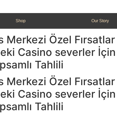
Shop
Our Story
Merkezi Özel Fırsatlar
deki Casino severler İçin
samlı Tahlili
Merkezi Özel Fırsatlar
deki Casino severler İçin
samlı Tahlili