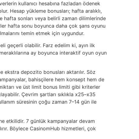
everlerin kullanıcı hesabına fazladan ödenek
ur. Hesap yükleme bonusları; hafta aralıklı,
le hafta sonları veya belirli zaman dilimlerinde
verler hafta sonu boyunca daha çok şans oyunu
almalarını temin etmek için uygundur.
geçerli olabilir. Farz edelim ki, ayın ilk
meraklılarına ay boyunca interaktif oyun oyun
 ekstra depozito bonusları aktarılır. Söz
 kampanyalar, bahisçilere hem konsept hem de
arı ve üst limit bonus limiti gibi kriterler
ayabilir. Çevrim şartları sıklıkla x25–x35
 kullanım süresinin çoğu zaman 7–14 gün ile
ne etkilidir. 7 günlük kampanyalar devam
dırır. Böylece CasinomHub hizmetleri, çok